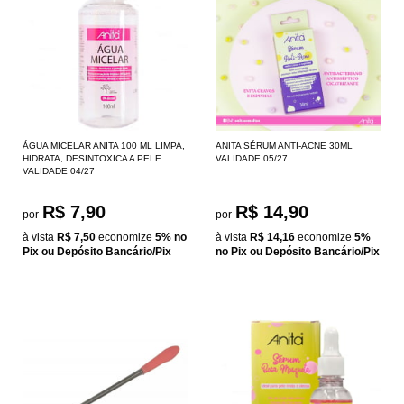
ÁGUA MICELAR ANITA 100 ML LIMPA,
ANITA SÉRUM ANTI-ACNE 30ML
HIDRATA, DESINTOXICA A PELE
VALIDADE 05/27
VALIDADE 04/27
R$ 7,90
R$ 14,90
por
por
à vista
R$ 7,50
economize
5%
no
à vista
R$ 14,16
economize
5%
Pix ou Depósito Bancário/Pix
no Pix ou Depósito Bancário/Pix