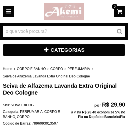
0
CATEGORIAS
Home
CORPO E BANHO
CORPO
PERFUMARIA
Seiva de Alfazema Lavanda Extra Original Deo Cologne
Seiva de Alfazema Lavanda Extra Original
Deo Cologne
R$ 29,90
por
Sku:
SEIVA118ORG
Categoria:
PERFUMARIA
,
CORPO E
à vista
R$ 28,40
economize
5%
no
BANHO
,
CORPO
Pix ou Depósito Bancário/Pix
Código de Barras:
7896093013507