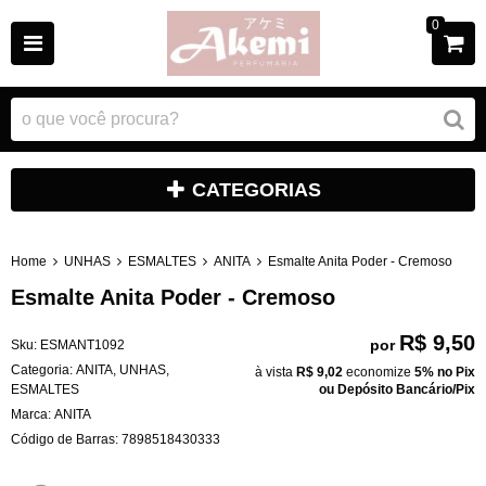
0
CATEGORIAS
Home
UNHAS
ESMALTES
ANITA
Esmalte Anita Poder - Cremoso
Esmalte Anita Poder - Cremoso
R$ 9,50
por
Sku:
ESMANT1092
Categoria:
ANITA
,
UNHAS
,
à vista
R$ 9,02
economize
5%
no Pix
ESMALTES
ou Depósito Bancário/Pix
Marca:
ANITA
Código de Barras:
7898518430333