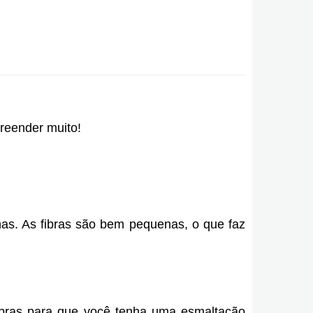
reender muito!
s. As fibras são bem pequenas, o que faz
fibras para que você tenha uma esmaltação