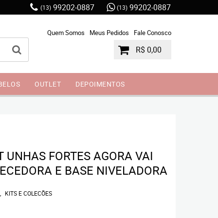
99202-0887
99202-0887
(13)
(13)
Quem Somos
Meus Pedidos
Fale Conosco
R$ 0,00
BELOS
OUTLET
DEPOIMENTOS
T UNHAS FORTES AGORA VAI
ECEDORA E BASE NIVELADORA
KITS E COLECÕES