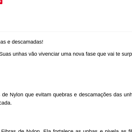
e
das e descamadas!
 unhas vão vivenciar uma nova fase que vai te surp
de Nylon que evitam quebras e descamações das unha
cada.
Fibras de Nylon. Ela fortalece as unhas e nivela as 