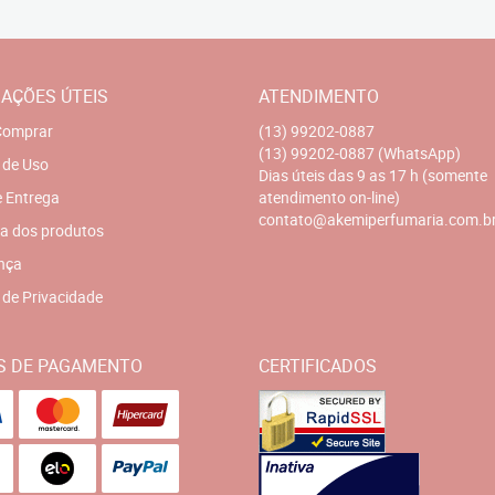
AÇÕES ÚTEIS
ATENDIMENTO
omprar
(13)
99202-0887
(13)
99202-0887
(WhatsApp)
 de Uso
Dias úteis das 9 as 17 h (somente
e Entrega
atendimento on-line)
contato@akemiperfumaria.com.b
a dos produtos
nça
a de Privacidade
S DE PAGAMENTO
CERTIFICADOS