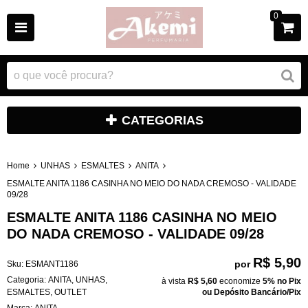
0
CATEGORIAS
Home
UNHAS
ESMALTES
ANITA
ESMALTE ANITA 1186 CASINHA NO MEIO DO NADA CREMOSO - VALIDADE
09/28
ESMALTE ANITA 1186 CASINHA NO MEIO
DO NADA CREMOSO - VALIDADE 09/28
R$ 5,90
por
Sku:
ESMANT1186
Categoria:
ANITA
,
UNHAS
,
à vista
R$ 5,60
economize
5%
no Pix
ESMALTES
,
OUTLET
ou Depósito Bancário/Pix
Marca:
ANITA