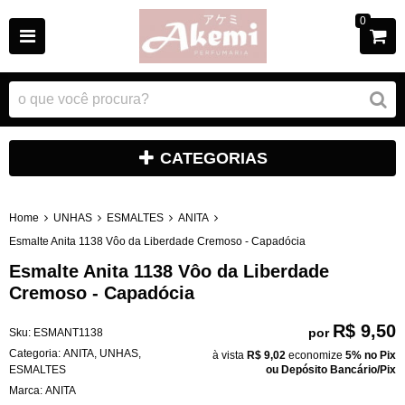
0
CATEGORIAS
Home
UNHAS
ESMALTES
ANITA
Esmalte Anita 1138 Vôo da Liberdade Cremoso - Capadócia
Esmalte Anita 1138 Vôo da Liberdade
Cremoso - Capadócia
R$ 9,50
por
Sku:
ESMANT1138
Categoria:
ANITA
,
UNHAS
,
à vista
R$ 9,02
economize
5%
no Pix
ESMALTES
ou Depósito Bancário/Pix
Marca:
ANITA