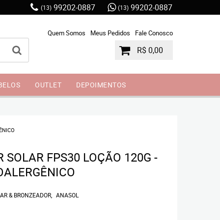
99202-0887
99202-0887
(13)
(13)
Quem Somos
Meus Pedidos
Fale Conosco
R$ 0,00
BELOS
OUTLET
DEPOIMENTOS
ÊNICO
 SOLAR FPS30 LOÇÃO 120G -
POALERGÊNICO
AR & BRONZEADOR
ANASOL