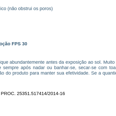
co (não obstrui os poros)
Loção FPS 30
lique abundantemente antes da exposição ao sol. Muito
e sempre após nadar ou banhar-se, secar-se com toa
ão do produto para manter sua efetividade. Se a quant
º PROC. 25351.517414/2014-16