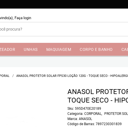
vindo(a),
Faça login
NZEADOR
UNHAS
MAQUIAGEM
CORPO E BANHO
CA
PORAL
ANASOL PROTETOR SOLAR FPS30 LOÇÃO 120G - TOQUE SECO - HIPOALERG
ANASOL PROTETOR
TOQUE SECO - HI
Sku:
595D470E20189
Categoria:
CORPORAL
PROTETOR SOL
Marca:
ANASOL
Código de Barras:
7897230301839