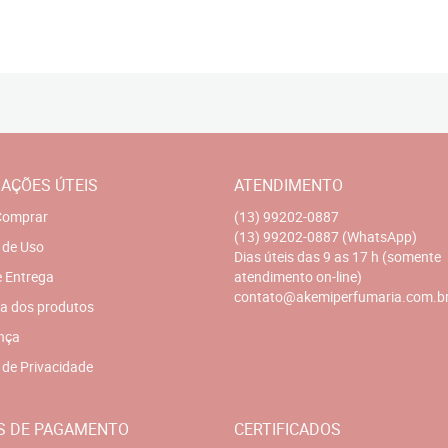
AÇÕES ÚTEIS
ATENDIMENTO
omprar
(13)
99202-0887
(13)
99202-0887
(WhatsApp)
 de Uso
Dias úteis das 9 as 17 h (somente
e Entrega
atendimento on-line)
contato@akemiperfumaria.com.b
a dos produtos
nça
a de Privacidade
S DE PAGAMENTO
CERTIFICADOS