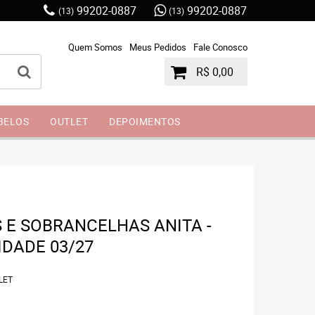
99202-0887
99202-0887
(13)
(13)
Quem Somos
Meus Pedidos
Fale Conosco
R$ 0,00
BELOS
OUTLET
DEPOIMENTOS
 E SOBRANCELHAS ANITA -
DADE 03/27
LET